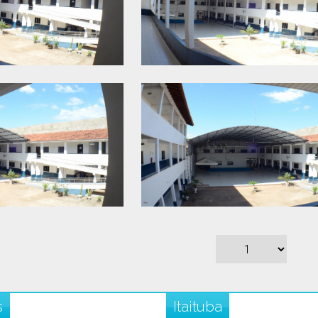
s
Itaituba