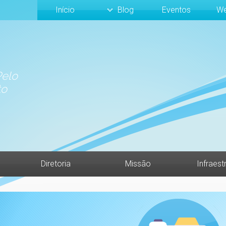
Início
Blog
Eventos
We
elo
to
Diretoria
Missão
Infraest