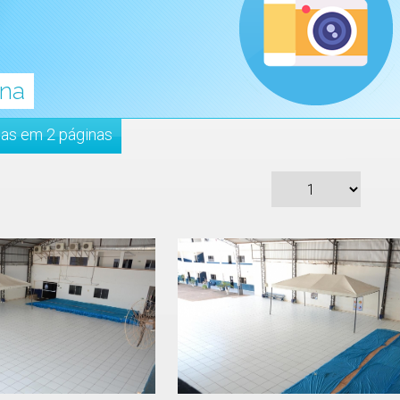
rna
das em 2 páginas