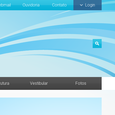
bmail
Ouvidoria
Contato
Login
rutura
Vestibular
Fotos